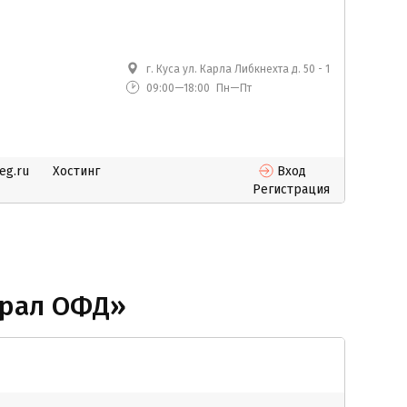
г. Куса ул. Карла Либкнехта д. 50 - 1
09:00—18:00
Пн—Пт
eg.ru
Хостинг
Вход
Регистрация
трал ОФД»