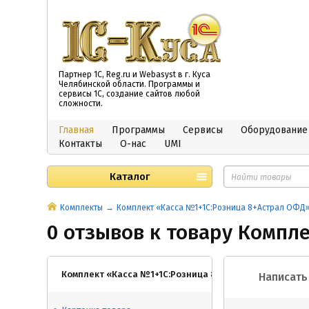
Партнер 1С, Reg.ru и Webasyst в г. Куса
Челябинской области. Программы и
сервисы 1С, создание сайтов любой
сложности.
Главная
Программы
Сервисы
Оборудование
Контакты
О-нас
UMI
Каталог
Комплекты
Комплект «Касса №1+1С:Розница 8+Астрал ОФД
0 отзывов к товару Компл
Комплект «Касса №1+1С:Розница 8+Астрал ОФД»
Написать