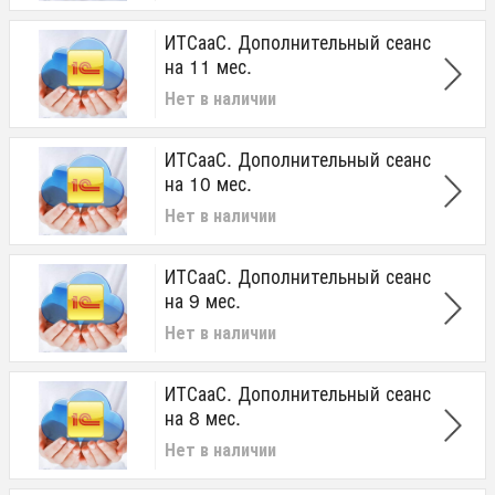
ИТСааС. Дополнительный сеанс
на 11 мес.
Нет в наличии
ИТСааС. Дополнительный сеанс
на 10 мес.
Нет в наличии
ИТСааС. Дополнительный сеанс
на 9 мес.
Нет в наличии
ИТСааС. Дополнительный сеанс
на 8 мес.
Нет в наличии