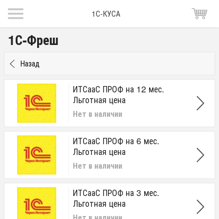
1С-КУСА
1С-Фреш
Назад
ИТСааС ПРОФ на 12 мес.
Льготная цена
Нет в наличии
ИТСааС ПРОФ на 6 мес.
Льготная цена
Нет в наличии
ИТСааС ПРОФ на 3 мес.
Льготная цена
Нет в наличии