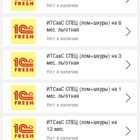
Нет в наличии
ИТСааС СПЕЦ (лом+шкуры) на 6
мес. льготная
Нет в наличии
ИТСааС СПЕЦ (лом+шкуры) на 3
мес. льготная
Нет в наличии
ИТСааС СПЕЦ (лом+шкуры) на 1
мес. льготная
Нет в наличии
ИТСааС СПЕЦ (лом+шкуры) на
12 мес.
Нет в наличии