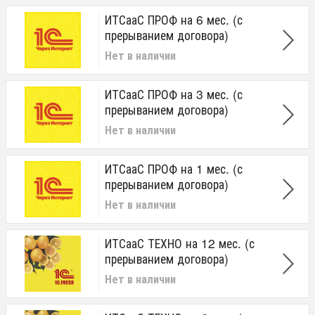
ИТСааС ПРОФ на 6 мес. (с
прерыванием договора)
Нет в наличии
ИТСааС ПРОФ на 3 мес. (с
прерыванием договора)
Нет в наличии
ИТСааС ПРОФ на 1 мес. (с
прерыванием договора)
Нет в наличии
ИТСааС ТЕХНО на 12 мес. (с
прерыванием договора)
Нет в наличии