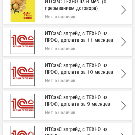
ИТСааС ТЕХНО на 6 мес. (с
прерыванием договора)
Нет в наличии
ИТСааС апгрейд с ТЕХНО на
ПРОФ, доплата за 11 месяцев
Нет в наличии
ИТСааС апгрейд с ТЕХНО на
ПРОФ, доплата за 10 месяцев
Нет в наличии
ИТСааС апгрейд с ТЕХНО на
ПРОФ, доплата за 9 месяцев
Нет в наличии
ИТСааС апгрейд с ТЕХНО на