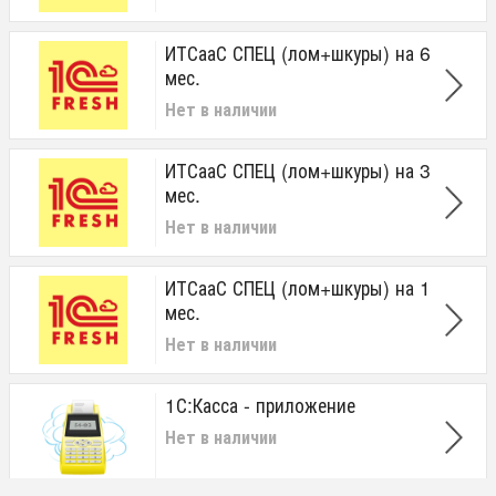
ИТСааС СПЕЦ (лом+шкуры) на 6
мес.
Нет в наличии
ИТСааС СПЕЦ (лом+шкуры) на 3
мес.
Нет в наличии
ИТСааС СПЕЦ (лом+шкуры) на 1
мес.
Нет в наличии
1С:Касса - приложение
Нет в наличии