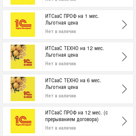
ИТСааС ПРОФ на 1 мес.
Льготная цена
Нет в наличии
ИТСааС ТЕХНО на 12 мес.
Льготная цена
Нет в наличии
ИТСааС ТЕХНО на 6 мес.
Льготная цена
Нет в наличии
ИТСааС ПРОФ на 12 мес. (с
прерыванием договора)
Нет в наличии