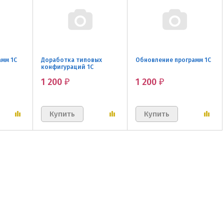
амм 1С
Доработка типовых
Обновление программ 1С
конфигураций 1С
1 200
1 200
₽
₽