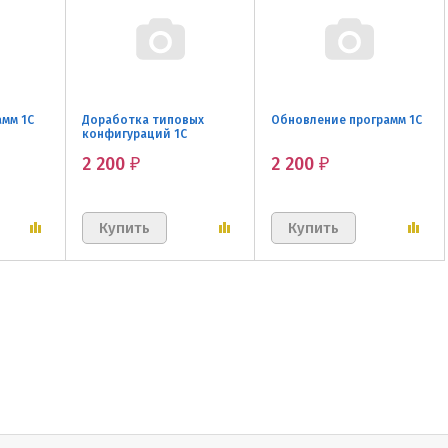
амм 1С
Доработка типовых
Обновление программ 1С
конфигураций 1С
2 200
2 200
₽
₽