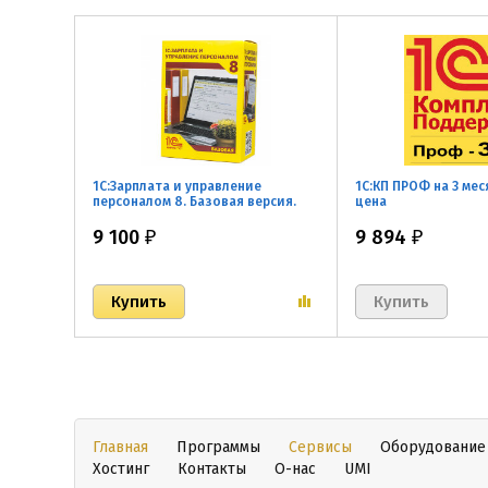
1С:Зарплата и управление
1С:КП ПРОФ на 3 ме
персоналом 8. Базовая версия.
цена
Электронная поставка
9 100
9 894
₽
₽
Главная
Программы
Сервисы
Оборудование
Хостинг
Контакты
О-нас
UMI