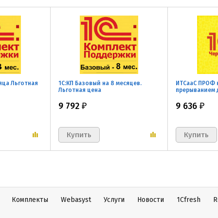
сяца Льготная
1С:КП Базовый на 8 месяцев.
ИТСааС ПРОФ на
Льготная цена
прерыванием 
9 792
9 636
₽
₽
Комплекты
Webasyst
Услуги
Новости
1Cfresh
R