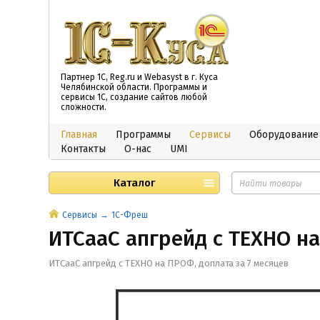
Партнер 1С, Reg.ru и Webasyst в г. Куса
Челябинской области. Программы и
сервисы 1С, создание сайтов любой
сложности.
Главная
Программы
Сервисы
Оборудование
Контакты
О-нас
UMI
Каталог
Сервисы
1С-Фреш
ИТСааС апгрейд с ТЕХНО на
ИТСааС апгрейд с ТЕХНО на ПРОФ, доплата за 7 месяцев