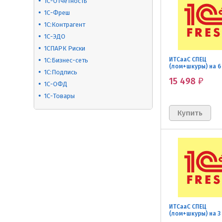
1С-Отчетность
1С-Фреш
1С:Контрагент
1С-ЭДО
1СПАРК Риски
ИТСааС СПЕЦ
1С:Бизнес-сеть
(лом+шкуры) на 6 
1С:Подпись
льготная
15 498
₽
1С-ОФД
1С-Товары
ИТСааС СПЕЦ
(лом+шкуры) на 3 