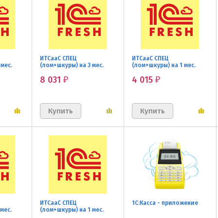
ИТСааС СПЕЦ
ИТСааС СПЕЦ
мес.
(лом+шкуры) на 3 мес.
(лом+шкуры) на 1 мес.
льготная
льготная
8 031
4 015
₽
₽
ИТСааС СПЕЦ
1С:Касса - приложение
мес.
(лом+шкуры) на 1 мес.