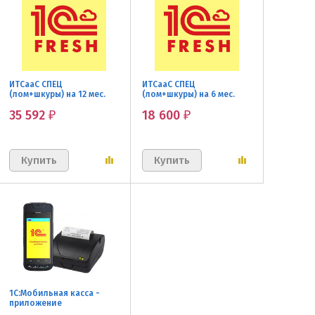
ИТСааС СПЕЦ
ИТСааС СПЕЦ
(лом+шкуры) на 12 мес.
(лом+шкуры) на 6 мес.
35 592
18 600
₽
₽
1С:Мобильная касса -
приложение