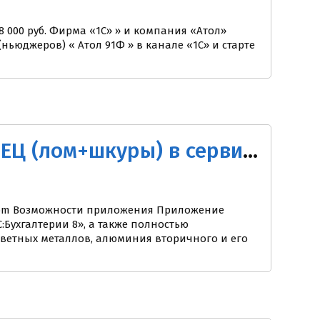
8 000 руб. Фирма «1С» » и компания «Атол»
ьюджеров) « Атол 91Ф » в канале «1С» и старте
Новое приложение 1C:Бухгалтерия 8 СПЕЦ (лом+шкуры) в сервисе 1cfresh.com
h.com Возможности приложения Приложение
:Бухгалтерии 8», а также полностью
цветных металлов, алюминия вторичного и его