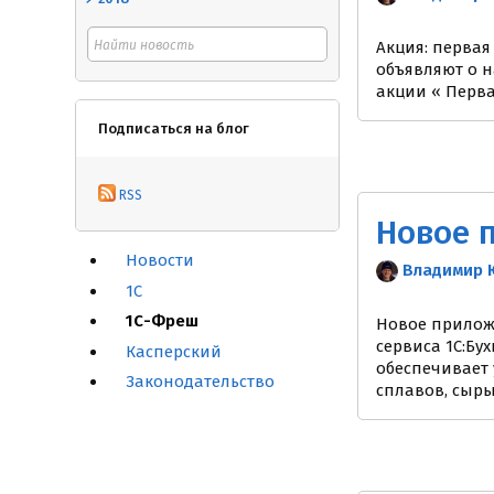
Акция: первая
объявляют о н
акции « Первая
Подписаться на блог
RSS
Новости
Владимир 
1С
1С-Фреш
Новое приложе
сервиса 1С:Бу
Касперский
обеспечивает 
Законодательство
сплавов, сыр