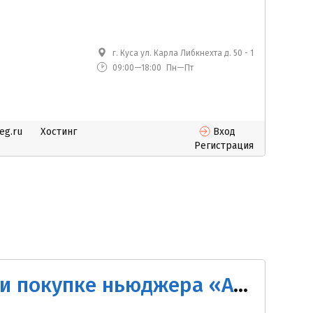
г. Куса ул. Карла Либкнехта д. 50 - 1
09:00—18:00
Пн—Пт
eg.ru
Хостинг
Вход
Регистрация
Акция: первая «1С:Касса» бесплатно при покупке ньюджера «Атол 91Ф» за 8 000 руб.